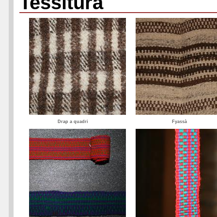
Tessitura
Drap a quadri
Fyassà