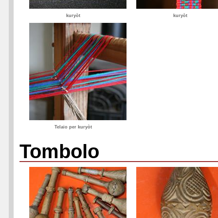
kuryòt
kuryòt
Telaio per kuryòt
Tombolo