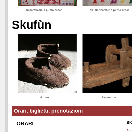
Imparaticcio a punto croce
Iniziali ricamate a punto croce
Skufùn
skufùn
trapunhòu
Orari, biglietti, prenotazioni
ORARI
BI
Int