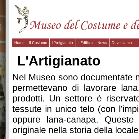
Home
Il Costume
L'Artigianato
L'Edificio
News
Dove siamo
L'Artigianato
Nel Museo sono documentate mo
permettevano di lavorare lana
prodotti. Un settore è riservat
tessute in unico telo (con l’impi
oppure lana-canapa. Queste c
originale nella storia della locale