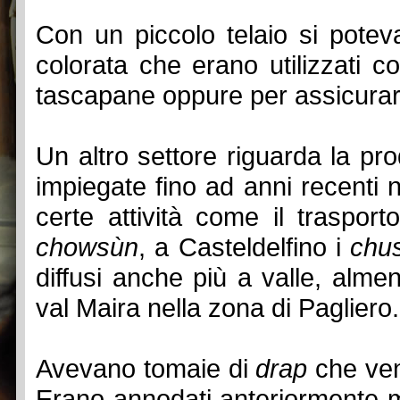
Con un piccolo telaio si potev
colorata che erano utilizzati c
tascapane oppure per assicurare
Un altro settore riguarda la pro
impiegate fino ad anni recenti n
certe attività come il trasport
chowsùn
, a Casteldelfino i
chu
diffusi anche più a valle, alme
val Maira nella zona di Pagliero.
Avevano tomaie di
drap
che veni
Erano annodati anteriormente m